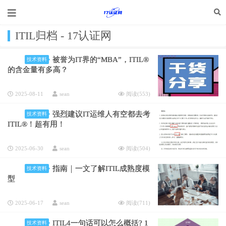
ITIL归档 - 17认证网
被誉为IT界的“MBA”，ITIL®
技术资料
的含金量有多高？
2025-08-11
sean
阅读(
553
)
强烈建议IT运维人有空都去考
技术资料
ITIL®！超有用！
2025-06-30
sean
阅读(
504
)
指南｜一文了解ITIL成熟度模
技术资料
型
2025-06-17
sean
阅读(
711
)
ITIL4一句话可以怎么概括? 1
技术资料