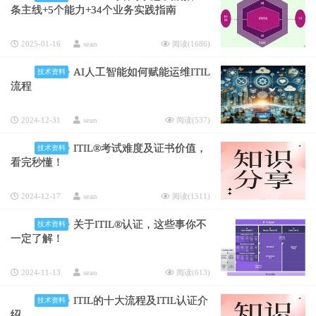
条主线+5个能力+34个业务实践指南
2025-01-16
sean
阅读(
1686
)
AI人工智能如何赋能运维ITIL
技术资料
流程
2024-12-31
sean
阅读(
537
)
ITIL®考试难度及证书价值，
技术资料
看完秒懂！
2024-12-17
sean
阅读(
1511
)
关于ITIL®认证，这些事你不
技术资料
一定了解！
2024-11-13
sean
阅读(
613
)
ITIL的十大流程及ITIL认证介
技术资料
绍