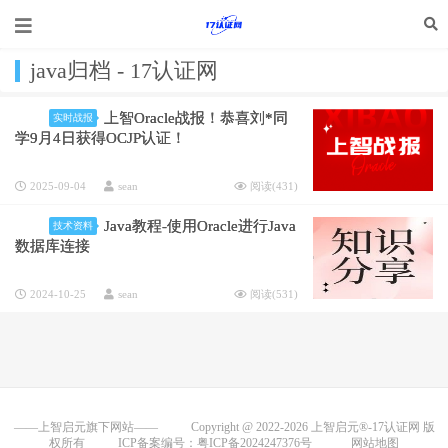
java归档 - 17认证网
上智Oracle战报！恭喜刘*同
实时战报
学9月4日获得OCJP认证！
2025-09-04
sean
阅读(
431
)
Java教程-使用Oracle进行Java
技术资料
数据库连接
2024-10-25
sean
阅读(
531
)
——上智启元旗下网站——
Copyright @ 2022-2026
上智启元®-17认证网
版
权所有
ICP备案编号：粤ICP备2024247376号
网站地图