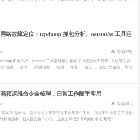
…
x 网络故障定位：tcpdump 抓包分析、netstat/ss 工具运
ean
阅读(
125
)
cpdump 抓包分析、netstat/ss 工具运维精讲 面向初中级运维工程师 / 系统管理员 /
文按”现象 → 命令 → 关键指标 → 根因 → 修复 → 验证 → 复盘”的路径，写清
ux 高频运维命令全梳理，日常工作随手即用
ean
阅读(
181
)
运维的”基本功”是命令。新人最大的痛苦不是不会用某个工具，而是不知道有这工具存
分钟搞定的事，新人翻文档 2 小时。 这篇文章把所有高频命令按”场景”……