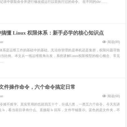
记录中获取命令并进行修改或运行以前执行过的命令。 在不同的she……
搞懂 Linux 权限体系：新手必学的核心知识点
ean
阅读(
89
)
x权限体系是运维工作的基础中的基础。无论你管理的是单机还是集群，权限问题导致
当比例。本文从一线运维视角出发，系统讲解Linux权限模型的核心概念、常见
…
ux文件操作命令，六个命令搞定日常
ean
阅读(
68
)
ux 命令难不难学。其实常用的也就四五十个，分成八类，一类五六个命令。今天先讲
 ls，看当前目录有什么。直接敲 ls 回车，文件平铺显示。蓝色的是文件夹，不