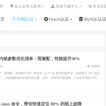
券
各认证考点查询
资源下载中心
常见问
首页
红帽认证
Oracle认证
MySQL认
ux内核参数优化清单：照着配，性能提升30%
ean
阅读(
9
)
：照着配，性能提升30% “把这份 sysctl.conf 复制到服务器，性能提升 30%”是运
一。内核参数改变的是资源分配、排队、回收和失败策略，不会凭空增加 CPU、
个 Linux 命令，帮你快速定位 80% 的线上故障