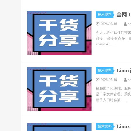
全网 
技术资料
2026-07-16
s
今天，给小伙伴们带来
命令，命令有点多，建议
uname -r……
Lin
技术资料
2026-07-10
s
接触国产化终端、服务
是日常文件管理、系统排
新手入门时会被……
Lin
技术资料