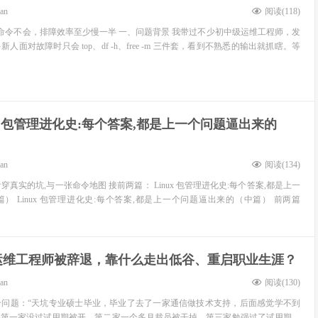
ean
阅读(
118
)
这些命令不会，排障效率至少慢一半 一、问题背景 我带过不少初中级运维工程师，发
面对故障时只会 top、df -h、free -m 三件套，看到不熟悉的输出就抓瞎。等
ux 包管理进化史:每个答案,都是上一个问题逼出来的
ean
阅读(
134
)
看穿真实的坑,与一张命令地图 接前两篇： Linux 包管理进化史:每个答案,都是上一
） Linux 包管理进化史:每个答案,都是上一个问题逼出来的（中篇） 前两篇
岁运维工程师被辞退，靠什么走出低谷、重启职业生涯？
ean
阅读(
130
)
个问题：“天坑专业硕士毕业，毕业了去了一家通信做技术支持，后面感觉学不到
，第一家没过试用期被开，第二家一个多月裁员被干掉，第三家勉强过了试用期，