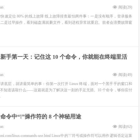
ean
阅读(
29
)
命令，帮你快速定位 80% 的线上故障 线上故障排查最怕两件事：一是没有顺序，登录服务
；二是过早操作，看到磁盘满就删文件，看到进程异常就重启。前者会浪费故障窗
ux 新手第一天：记住这 10 个命令，你就能在终端里活
ean
阅读(
49
)
讲底层，就讲最简单的事：你第一次打开 Linux 终端，面对一个黑乎乎的窗口和
不知道该敲什么——这篇就是为了解决这一刻的手足无措。10 个命令，够你应付
…
ux 命令中“!”操作符的 8 个神秘用途
ean
阅读(
62
)
nuxmi.com/linux-commands-use.html Linux中的’!’符号或操作符可以用作逻辑否定运算