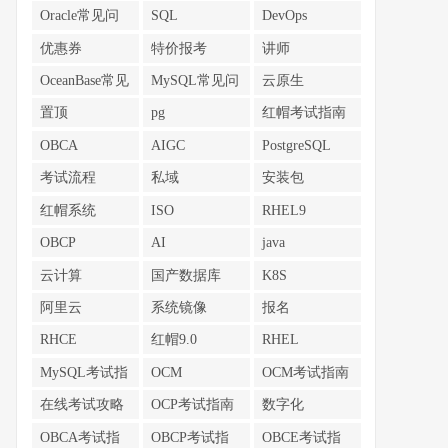
Oracle常见问
SQL
DevOps
题
优惠券
特价报考
讲师
OceanBase常见
MySQL常见问
云原生
问题
题
置顶
pg
红帽考试指南
OBCA
AIGC
PostgreSQL
考试流程
私域
安装包
红帽系统
ISO
RHEL9
OBCP
AI
java
云计算
国产数据库
K8S
阿里云
系统镜像
报名
RHCE
红帽9.0
RHEL
MySQL考试指
OCM
OCM考试指南
南
在线考试攻略
OCP考试指南
数字化
OBCA考试指
OBCP考试指
OBCE考试指