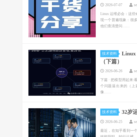
2026-07-07
s
Linux 运维必会：
现一个普遍现象：很多新人
他们查清楚问……
Lin
技术资料
（下篇）
2026-06-26
s
下篇 · 把模型用起来:
个问题逼出来的（上篇
像……
32
技术资料
2026-06-25
s
最近，在知乎看到一
技能辞职，转行运维