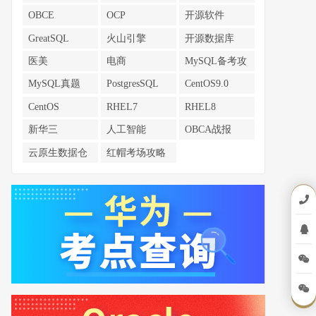
南
南
南
OBCE
OCP
开源软件
GreatSQL
火山引擎
开源数据库
医美
电商
MySQL备考攻
略
MySQL真题
PostgresSQL
CentOS9.0
CentOS
RHEL7
RHEL8
新华三
人工智能
OBCA战报
云原生数据仓
红帽考场攻略
库