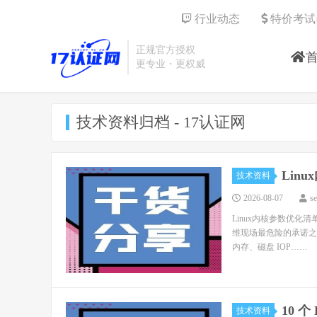
行业动态
特价考试
正规官方授权
更专业・更权威
技术资料归档 - 17认证网
Lin
技术资料
2026-08-07
s
Linux内核参数优化清单
维现场最危险的承诺之
内存、磁盘 IOP……
10 
技术资料