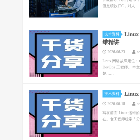
但是绩效打C，对人…
Linu
技术资料
维精讲
2026-06-23
s
Linux 网络故障定位：t
DevOps 工程师。本
楚……
Lin
技术资料
2026-06-18
s
写在前面 Linux 
在。老工程师经常 5 