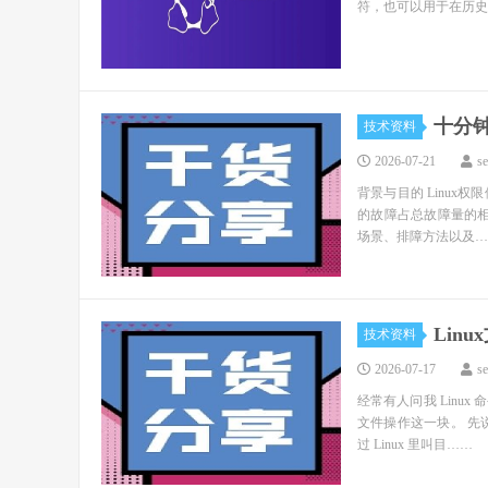
符，也可以用于在历史
十分钟
技术资料
2026-07-21
s
背景与目的 Linu
的故障占总故障量的相
场景、排障方法以及…
Lin
技术资料
2026-07-17
s
经常有人问我 Lin
文件操作这一块。 先说
过 Linux 里叫目……