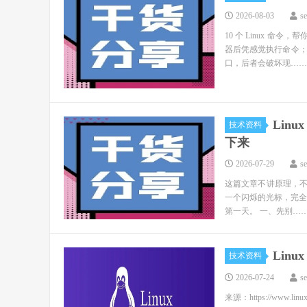
2026-08-03
s
10 个 Linux 
器后凭感觉执行命令
口，后者会破坏现……
Lin
技术资料
下来
2026-07-29
s
这篇文章不讲原理，不
一个闪烁的光标，完全
第一天。 一、先别…
Lin
技术资料
2026-07-24
s
来源：https://www.li