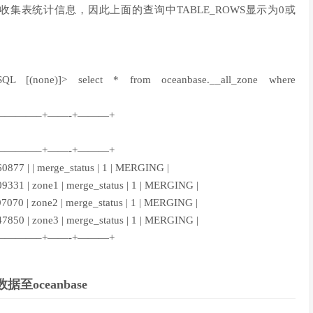
不会马上收集表统计信息，因此上面的查询中TABLE_ROWS显示为0或
SQL [(none)]>
select
*
from
oceanbase.__all_zone
where
———–+——-+———+
———–+——-+———+
0877 | | merge_status | 1 | MERGING |
9331 | zone1 | merge_status | 1 | MERGING |
7070 | zone2 | merge_status | 1 | MERGING |
7850 | zone3 | merge_status | 1 | MERGING |
———–+——-+———+
至oceanbase