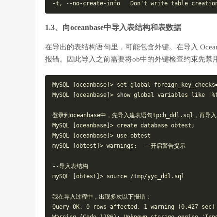
1.3、向oceanbase中导入表结构和表数据
在导出的表结构语句里，可能包含外键。在导入 Ocean
报错。因此导入之前需要将ob中的外键检查约束先禁
MySQL [oceanbase]> set global foreign_key_checks=
MySQL [oceanbase]> show global variables like '%f
登录到oceanbase中，先导入建表语句tpch_ddl.sql，再导入表数
MySQL [oceanbase]> create database obtest;

MySQL [oceanbase]> use obtest

mySQL [obtest]> warnings;  --开启警告提示

--导入表结构

mySQL [obtest]> source /tmp/yyc_ddl.sql

我在导入过程中，出现多次以下报错：

Query OK, 0 rows affected, 1 warning (0.427 sec)
