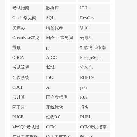
考试指南
数据库
ITIL
Oracle常见问
SQL
DevOps
题
优惠券
特价报考
讲师
OceanBase常见
MySQL常见问
云原生
问题
题
置顶
pg
红帽考试指南
OBCA
AIGC
PostgreSQL
考试流程
私域
安装包
红帽系统
ISO
RHEL9
OBCP
AI
java
云计算
国产数据库
K8S
阿里云
系统镜像
报名
RHCE
红帽9.0
RHEL
MySQL考试指
OCM
OCM考试指南
南
在线考试攻略
OCP考试指南
数字化