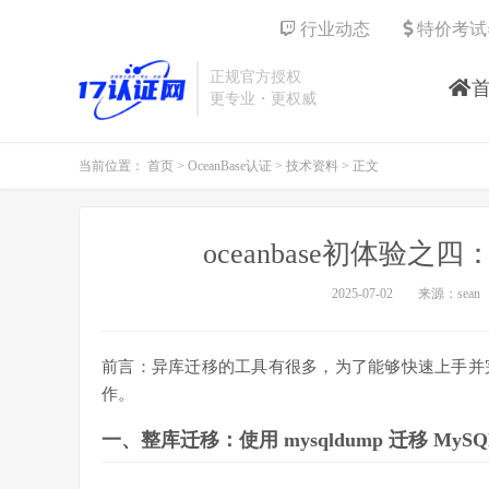
行业动态
特价考试
正规官方授权
更专业・更权威
当前位置：
首页
>
OceanBase认证
>
技术资料
> 正文
oceanbase初体验之四：
2025-07-02
来源：sean
前言：异库迁移的工具有很多，为了能够快速上手并
作。
一、整库迁移：使用 mysqldump 迁移 MySQL 