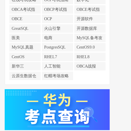
OBCA考试指
OBCP考试指
OBCE考试指
南
南
南
OBCE
OCP
开源软件
GreatSQL
火山引擎
开源数据库
医美
电商
MySQL备考攻
略
MySQL真题
PostgresSQL
CentOS9.0
CentOS
RHEL7
RHEL8
新华三
人工智能
OBCA战报
云原生数据仓
红帽考场攻略
库