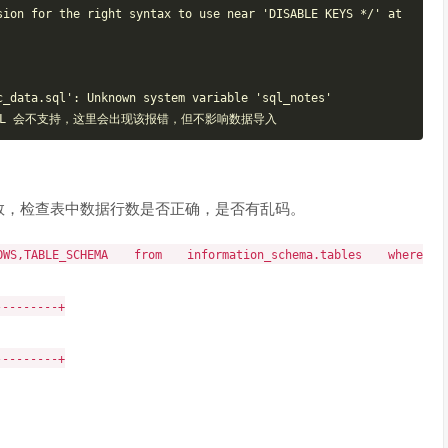
ion for the right syntax to use near 'DISABLE KEYS */' at 
_data.sql': Unknown system variable 'sql_notes'

数，检查表中数据行数是否正确，是否有乱码。
OWS,TABLE_SCHEMA
from
information_schema.tables
where
---------+
---------+