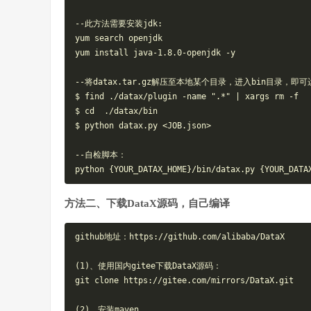
--此方法需要安装jdk:

yum search openjdk

yum install java-1.8.0-openjdk -y

--将datax.tar.gz解压至本地某个目录，进入bin目录，即
$ find ./datax/plugin -name ".*" | xargs rm -f

$ cd  ./datax/bin

$ python datax.py <JOB.json>

--自检脚本：

方法二、下载DataX源码，自己编译
github地址：https://github.com/alibaba/DataX

(1)、使用国内gitee下载DataX源码：

git clone https://gitee.com/mirrors/DataX.git

(2)、安装maven
