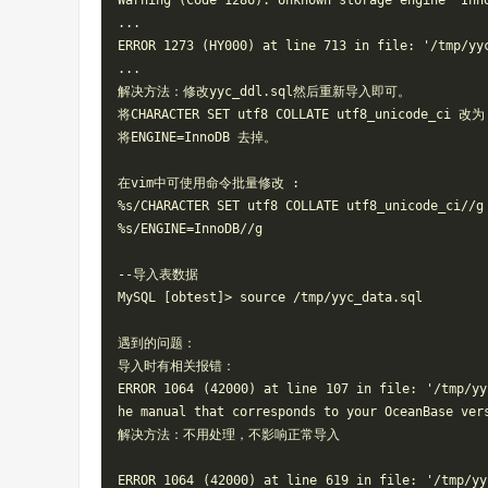
Warning (Code 1286): Unknown storage engine 'Inno
...

ERROR 1273 (HY000) at line 713 in file: '/tmp/yyc
...

解决方法：修改yyc_ddl.sql然后重新导入即可。

将CHARACTER SET utf8 COLLATE utf8_unicode_ci 改为
将ENGINE=InnoDB 去掉。

在vim中可使用命令批量修改 :

%s/CHARACTER SET utf8 COLLATE utf8_unicode_ci//g

%s/ENGINE=InnoDB//g

--导入表数据

MySQL [obtest]> source /tmp/yyc_data.sql

遇到的问题：

导入时有相关报错：

ERROR 1064 (42000) at line 107 in file: '/tmp/yy
he manual that corresponds to your OceanBase vers
解决方法：不用处理，不影响正常导入

ERROR 1064 (42000) at line 619 in file: '/tmp/yy