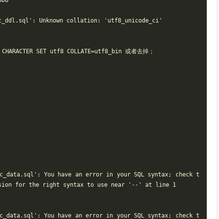
DB'

_ddl.sql': Unknown collation: 'utf8_unicode_ci'

 CHARACTER SET utf8 COLLATE=utf8_bin 或者去掉；

c_data.sql': You have an error in your SQL syntax; check t
ion for the right syntax to use near '--' at line 1

c_data.sql': You have an error in your SQL syntax; check t