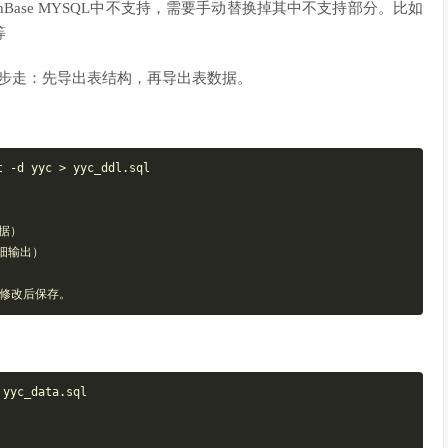
eanBase MYSQL中不支持，需要手动替换掉其中不支持部分。比如
等
，分两步走：先导出表结构，再导出表数据。
 -d yyc > yyc_ddl.sql

据）

详细输出）

yyc_data.sql
