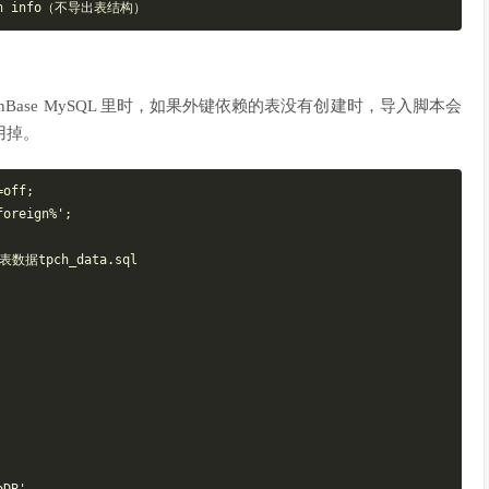
Base MySQL 里时，如果外键依赖的表没有创建时，导入脚本会
用掉。
off;

oreign%';

据tpch_data.sql
