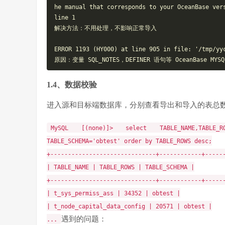
he manual that corresponds to your OceanBase vers
line 1

解决方法：不用处理，不影响正常导入

ERROR 1193 (HY000) at line 905 in file: '/tmp/yyc
1.4、数据校验
进入源和目标端数据库，分别查看导出和导入的表总
MySQL [(none)]>
select
TABLE_NAME,TABLE_R
TABLE_SCHEMA=
'obtest'
order
by
TABLE_ROWS
desc
;
+
------------------------------+------------+-----
| TABLE_NAME | TABLE_ROWS | TABLE_SCHEMA |
+
------------------------------+------------+-----
| t_sys_permiss_ass | 34352 | obtest |
| t_node_capital_data_config | 20571 | obtest |
遇到的问题：
...