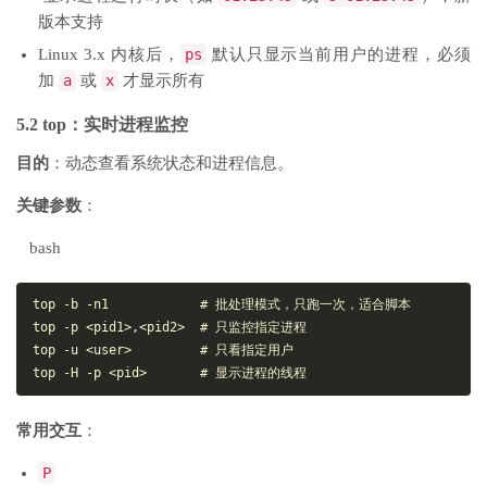
版本支持
Linux 3.x 内核后，
ps
默认只显示当前用户的进程，必须
加
a
或
x
才显示所有
5.2 top：实时进程监控
目的
：动态查看系统状态和进程信息。
关键参数
：
bash
top -b -n1            # 批处理模式，只跑一次，适合脚本

top -p <pid1>,<pid2>  # 只监控指定进程

top -u <user>         # 只看指定用户

常用交互
：
P