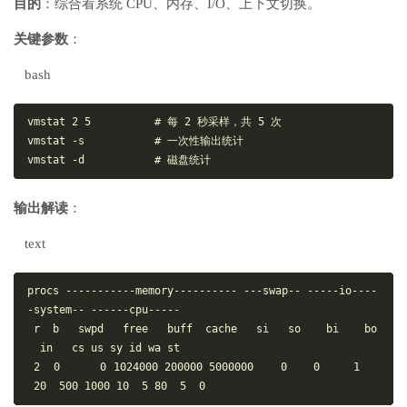
目的
：综合看系统 CPU、内存、I/O、上下文切换。
关键参数
：
bash
vmstat 2 5          # 每 2 秒采样，共 5 次

vmstat -s           # 一次性输出统计

输出解读
：
text
procs -----------memory---------- ---swap-- -----io---- 
-system-- ------cpu-----

 r  b   swpd   free   buff  cache   si   so    bi    bo 
  in   cs us sy id wa st

 2  0      0 1024000 200000 5000000    0    0     1   