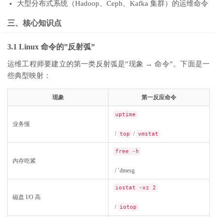
大型分布式系统（Hadoop、Ceph、Kafka 集群）的运维命令
三、核心知识点
3.1 Linux 命令的”反射弧”
运维工程师要建立的第一类反射弧是”现象 → 命令”。下面是一
些典型映射：
现象
第一反应命令
uptime
业务慢
/
/
top
vmstat
free -h
内存吃紧
/ `dmesg
iostat -xz 2
磁盘 I/O 高
/
iotop