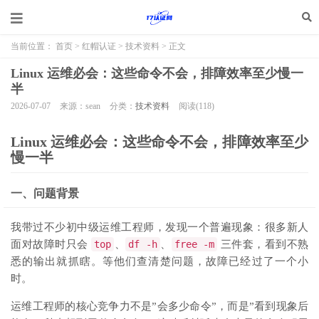
当前位置：
首页
>
红帽认证
>
技术资料
> 正文
Linux 运维必会：这些命令不会，排障效率至少慢一
半
2026-07-07
来源：sean
分类：
技术资料
阅读(
118
)
Linux 运维必会：这些命令不会，排障效率至少
慢一半
一、问题背景
我带过不少初中级运维工程师，发现一个普遍现象：很多新人
面对故障时只会
top
、
df -h
、
free -m
三件套，看到不熟
悉的输出就抓瞎。等他们查清楚问题，故障已经过了一个小
时。
运维工程师的核心竞争力不是”会多少命令”，而是”看到现象后