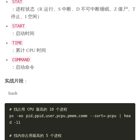
STAT
：进程状态（R 运行、S 中断、D 不可中断睡眠、Z 僵尸、T
停止、I 空闲）
START
：启动时间
TIME
：累计 CPU 时间
COMMAND
：启动命令
实战片段
：
bash
# 找占用 CPU 最高的 10 个进程

ps -eo pid,ppid,user,pcpu,pmem,comm --sort=-pcpu | hea
d -11

# 找内存占用最高的 5 个进程
