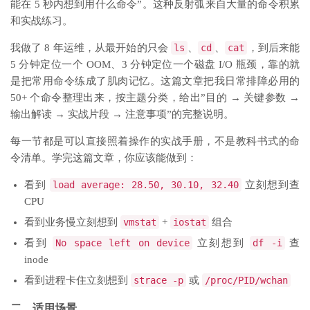
能在 5 秒内想到用什么命令”。这种反射弧来自大量的命令积累
和实战练习。
我做了 8 年运维，从最开始的只会
ls
、
cd
、
cat
，到后来能
5 分钟定位一个 OOM、3 分钟定位一个
磁盘 I/O
瓶颈，靠的就
是把常用命令练成了肌肉记忆。这篇文章把我日常排障必用的
50+ 个命令整理出来，按主题分类，给出”目的 → 关键参数 →
输出解读 → 实战片段 → 注意事项”的完整说明。
每一节都是可以直接照着操作的实战手册，不是教科书式的命
令清单。学完这篇文章，你应该能做到：
看到
load average: 28.50, 30.10, 32.40
立刻想到查
CPU
看到业务慢立刻想到
vmstat
+
iostat
组合
看到
No space left on device
立刻想到
df -i
查
inode
看到进程卡住立刻想到
strace -p
或
/proc/PID/wchan
二、适用场景