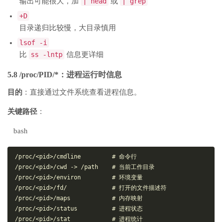
输出可能很大，加
| head
或
| grep
+D
目录递归比较慢，大目录慎用
lsof -i
比
ss -lntp
信息更详细
5.8 /proc/PID/*：进程运行时信息
目的
：直接通过文件系统查看进程信息。
关键路径
：
bash
/proc/<pid>/cmdline         # 命令行

/proc/<pid>/cwd -> /path    # 当前工作目录

/proc/<pid>/environ         # 环境变量

/proc/<pid>/fd/             # 打开的文件描述符

/proc/<pid>/maps            # 内存映射

/proc/<pid>/status          # 进程状态

/proc/<pid>/stat            # 进程统计
