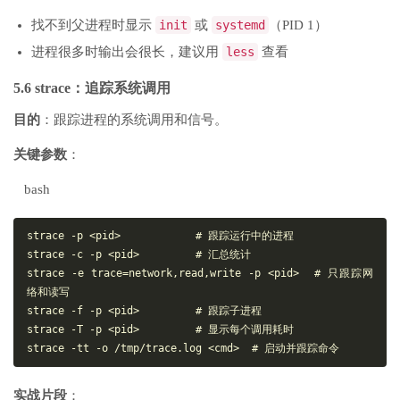
找不到父进程时显示
init
或
systemd
（PID 1）
进程很多时输出会很长，建议用
less
查看
5.6 strace：追踪系统调用
目的
：跟踪进程的系统调用和信号。
关键参数
：
bash
strace -p <pid>            # 跟踪运行中的进程

strace -c -p <pid>         # 汇总统计

strace -e trace=network,read,write -p <pid>  # 只跟踪网
络和读写

strace -f -p <pid>         # 跟踪子进程

strace -T -p <pid>         # 显示每个调用耗时

实战片段
：