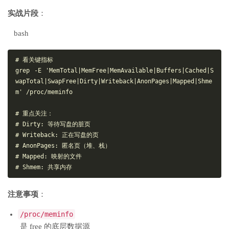
实战片段
：
bash
# 看关键指标

grep -E 'MemTotal|MemFree|MemAvailable|Buffers|Cached|S
wapTotal|SwapFree|Dirty|Writeback|AnonPages|Mapped|Shme
m' /proc/meminfo

# 重点关注：

# Dirty: 等待写盘的脏页

# Writeback: 正在写盘的页

# AnonPages: 匿名页（堆、栈）

# Mapped: 映射的文件

注意事项
：
/proc/meminfo
是 free 的底层数据源