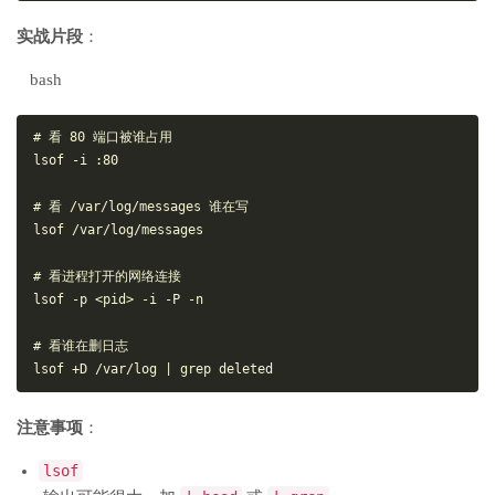
实战片段
：
bash
# 看 80 端口被谁占用

lsof -i :80

# 看 /var/log/messages 谁在写

lsof /var/log/messages

# 看进程打开的网络连接

lsof -p <pid> -i -P -n

# 看谁在删日志

注意事项
：
lsof