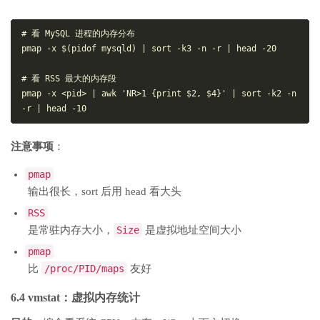
# 看 MySQL 进程的内存分布

pmap -x $(pidof mysqld) | sort -k3 -n -r | head -20

# 看 RSS 最大的内存段

pmap -x <pid> | awk 'NR>1 {print $2, $4}' | sort -k2 -n 
注意事项
：
pmap
输出很长，sort 后用 head 看大头
RSS
是常驻内存大小，
Size
是虚拟地址空间大小
pmap
比
/proc/PID/maps
友好
6.4 vmstat：虚拟内存统计