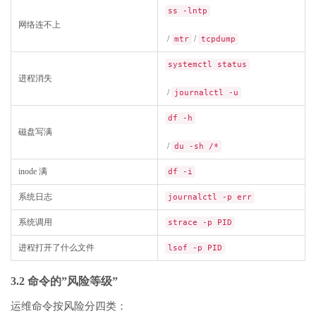
ss -lntp
网络连不上
/
/
mtr
tcpdump
systemctl status
进程消失
/
journalctl -u
df -h
磁盘写满
/
du -sh /*
inode 满
df -i
系统日志
journalctl -p err
系统调用
strace -p PID
进程打开了什么文件
lsof -p PID
3.2 命令的”风险等级”
运维命令按风险分四类：