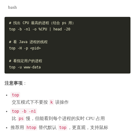
bash
# 找出 CPU 最高的进程（结合 ps 用）

top -b -n1 -o %CPU | head -20

# 看 Java 进程的线程

top -H -p <pid>

# 看指定用户的进程

注意事项
：
top
交互模式下不要按
k
误操作
top -b -n1
比
ps
慢，但能看到每个进程的实时 CPU 占用
推荐用
htop
替代默认
top
，更直观，支持鼠标