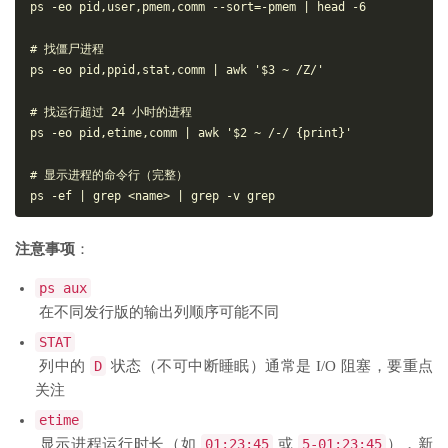
ps -eo pid,user,pmem,comm --sort=-pmem | head -6

# 找僵尸进程

ps -eo pid,ppid,stat,comm | awk '$3 ~ /Z/'

# 找运行超过 24 小时的进程

ps -eo pid,etime,comm | awk '$2 ~ /-/ {print}'

# 显示进程的命令行（完整）

注意事项
：
ps aux
在不同发行版的输出列顺序可能不同
STAT
列中的
D
状态（不可中断睡眠）通常是 I/O 阻塞，要重点
关注
etime
显示进程运行时长（如
01:23:45
或
5-01:23:45
），新