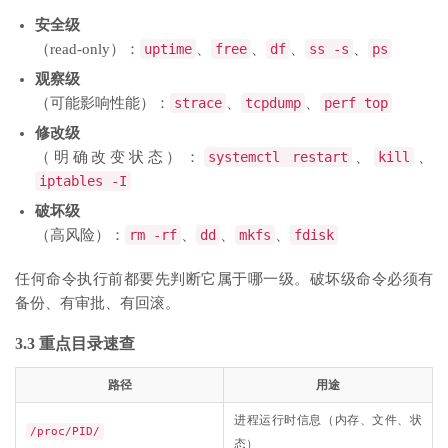
安全级
（read-only）：
uptime
、
free
、
df
、
ss -s
、
ps
观察级
（可能影响性能）：
strace
、
tcpdump
、
perf top
修改级
（明确改变状态）：
systemctl restart
、
kill
、
iptables -I
破坏级
（高风险）：
rm -rf
、
dd
、
mkfs
、
fdisk
任何命令执行前都要先判断它属于哪一级。破坏级命令必须有
备份、有审批、有回滚。
3.3 重点目录速查
路径
用途
进程运行时信息（内存、文件、状
/proc/PID/
态）