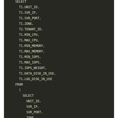
    SELECT

      T1.UNIT_ID,

      T1.SVR_IP,

      T1.SVR_PORT,

      T1.ZONE,

      T2.TENANT_ID,

      T1.MIN_CPU,

      T1.MAX_CPU,

      T1.MIN_MEMORY,

      T1.MAX_MEMORY,

      T1.MIN_IOPS,

      T1.MAX_IOPS,

      T1.IOPS_WEIGHT,

      T1.DATA_DISK_IN_USE,

      T1.LOG_DISK_IN_USE

    FROM

      (

        SELECT

          UNIT_ID,

          SVR_IP,

          SVR_PORT,

          ZONE,
