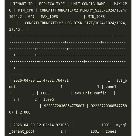
| TENANT_ID | REPLICA_TYPE | UNIT_CONFIG_NAME  | MAX_CP
U | MIN_CPU | CONCAT(TRUNCATE(t2.MEMORY_SIZE/1024/1024/
1024,2),'G') | MAX_IOPS            | MIN_IOPS           
 | CONCAT(TRUNCATE(t2.LOG_DISK_SIZE/1024/1024/1024,
2),'G') |

+----------------------------+------------------+------
-------------+------------+----------------+-----------
+-----------+--------------+-------------------+-------
--+---------+------------------------------------------
-------------+---------------------+-------------------
--+----------------------------------------------------
-----+

| 2026-04-30 11:47:31.764731 |                1 | sys_p
ool          |          1 |              1 | zone1     
|         1 | FULL         | sys_unit_config   |     
  2 |       2 | 1.00G                                   
              | 9223372036854775807 | 92233720368547758
07 | 2.00G                                             
      |

| 2026-04-30 12:02:14.921058 |             1001 | mysql
_tenant_pool |          1 |           1001 | zone1     