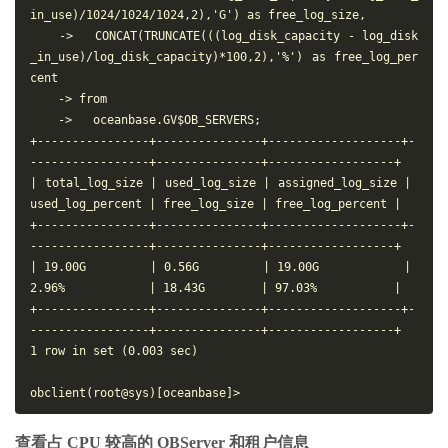
in_use)/1024/1024/1024,2),'G') as free_log_size,

    ->   CONCAT(TRUNCATE(((log_disk_capacity - log_disk
_in_use)/log_disk_capacity)*100,2),'%') as free_log_per
cent

    -> from

    ->   oceanbase.GV$OB_SERVERS;

+----------------+---------------+-------------------+-
-----------------+---------------+------------------+

| total_log_size | used_log_size | assigned_log_size | 
used_log_percent | free_log_size | free_log_percent |

+----------------+---------------+-------------------+-
-----------------+---------------+------------------+

| 19.00G         | 0.56G         | 19.00G            | 
2.96%            | 18.43G        | 97.03%           |

+----------------+---------------+-------------------+-
-----------------+---------------+------------------+

1 row in set (0.003 sec)

查看占 CPU 较高的 OBServer 和租户信息