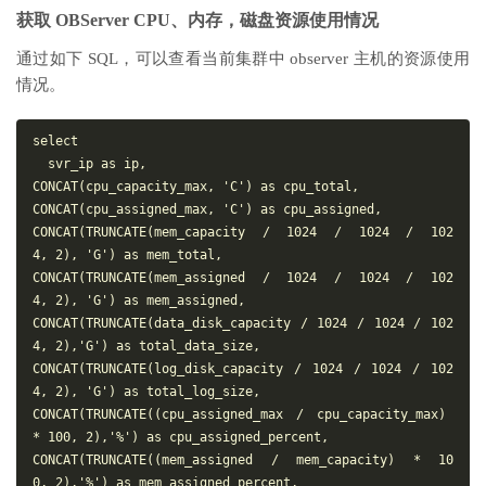
获取 OBServer CPU、内存，磁盘资源使用情况
通过如下 SQL，可以查看当前集群中 observer 主机的资源使用
情况。
select

  svr_ip as ip,

CONCAT(cpu_capacity_max, 'C') as cpu_total,

CONCAT(cpu_assigned_max, 'C') as cpu_assigned,

CONCAT(TRUNCATE(mem_capacity / 1024 / 1024 / 102
4, 2), 'G') as mem_total,

CONCAT(TRUNCATE(mem_assigned / 1024 / 1024 / 102
4, 2), 'G') as mem_assigned,

CONCAT(TRUNCATE(data_disk_capacity / 1024 / 1024 / 102
4, 2),'G') as total_data_size,

CONCAT(TRUNCATE(log_disk_capacity / 1024 / 1024 / 102
4, 2), 'G') as total_log_size,

CONCAT(TRUNCATE((cpu_assigned_max / cpu_capacity_max) 
* 100, 2),'%') as cpu_assigned_percent,

CONCAT(TRUNCATE((mem_assigned / mem_capacity) * 10
0, 2),'%') as mem_assigned_percent,
