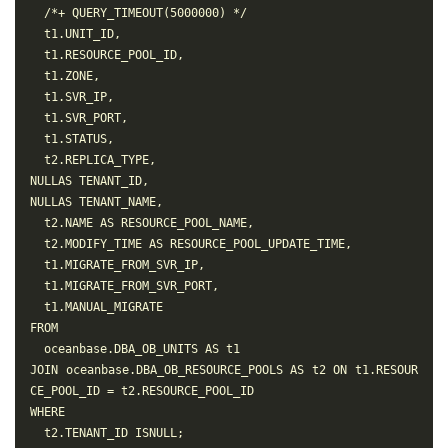
  /*+ QUERY_TIMEOUT(5000000) */

  t1.UNIT_ID,

  t1.RESOURCE_POOL_ID,

  t1.ZONE,

  t1.SVR_IP,

  t1.SVR_PORT,

  t1.STATUS,

  t2.REPLICA_TYPE,

NULLAS TENANT_ID,

NULLAS TENANT_NAME,

  t2.NAME AS RESOURCE_POOL_NAME,

  t2.MODIFY_TIME AS RESOURCE_POOL_UPDATE_TIME,

  t1.MIGRATE_FROM_SVR_IP,

  t1.MIGRATE_FROM_SVR_PORT,

  t1.MANUAL_MIGRATE

FROM

  oceanbase.DBA_OB_UNITS AS t1

JOIN oceanbase.DBA_OB_RESOURCE_POOLS AS t2 ON t1.RESOUR
CE_POOL_ID = t2.RESOURCE_POOL_ID

WHERE

  t2.TENANT_ID ISNULL;
