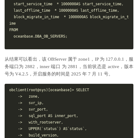
  start_service_time  * 1000000AS start_service_time,

  last_offline_time  * 1000000AS last_offline_time,

  block_migrate_in_time  * 1000000AS block_migrate_in_t
ime

FROM

  oceanbase.DBA_OB_SERVERS;

从结果可以看出，该 OBServer 属于 zone1，IP 为 127.0.0.1，服
务端口为 2882，inner 端口 为 2881，当前状态是 active，版本
号为 V4.2.5，开启服务的时间是 2025 年 7 月 11 号。
obclient(root@sys)[oceanbase]> SELECT

    ->   zone,

    ->   svr_ip,

    ->   svr_port,

    ->   sql_port AS inner_port,

    ->   with_rootserver,

    ->   UPPER(`status`) AS`status`,

    ->   build_version,
