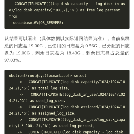
  CONCAT(TRUNCATE(((log_disk_capacity - log_disk_in_us
e)/log_disk_capacity)*100,2),'%') as free_log_percent

from

从结果可以看出（具体数据以实际返回结果为准），当前集群
总的日志盘 19.00G，已使用的日志盘为 0.56G，已分配的日志
盘为 19.00G，剩余日志盘为 18.43G，剩余日志盘占总量的
97.03%。
obclient(root@sys)[oceanbase]> select

    ->   CONCAT(TRUNCATE(log_disk_capacity/1024/1024/10
24,2),'G') as total_log_size,

    ->   CONCAT(TRUNCATE(log_disk_in_use/1024/1024/102
4,2),'G') as used_log_size,

    ->   CONCAT(TRUNCATE(log_disk_assigned/1024/1024/10
24,2),'G') as assigned_log_size,

    ->   CONCAT(TRUNCATE((log_disk_in_use/log_disk_capa
city) * 100, 2),'%') as used_log_percent,

    ->   CONCAT(TRUNCATE((log_disk_capacity - log_disk_