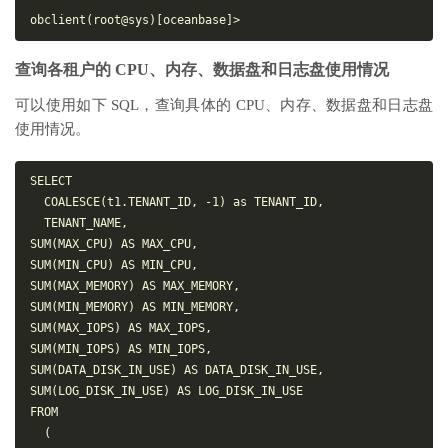
查询各租户的 CPU、内存、数据盘和日志盘使用情况
可以使用如下 SQL，查询具体的 CPU、内存、数据盘和日志盘
使用情况。
SELECT

  COALESCE(t1.TENANT_ID, -1) as TENANT_ID,

  TENANT_NAME,

SUM(MAX_CPU) AS MAX_CPU,

SUM(MIN_CPU) AS MIN_CPU,

SUM(MAX_MEMORY) AS MAX_MEMORY,

SUM(MIN_MEMORY) AS MIN_MEMORY,

SUM(MAX_IOPS) AS MAX_IOPS,

SUM(MIN_IOPS) AS MIN_IOPS,

SUM(DATA_DISK_IN_USE) AS DATA_DISK_IN_USE,

SUM(LOG_DISK_IN_USE) AS LOG_DISK_IN_USE

FROM

  (
