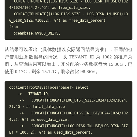
  CONCAT(TRUNCATE((LOG_DISK_SIZE - LOG_DISK_IN_USE)/102
4/1024/1024,2),'G') as free_data_size,

  CONCAT(TRUNCATE(((LOG_DISK_SIZE - LOG_DISK_IN_USE)/LO
G_DISK_SIZE)*100,2),'%') as free_data_percent

from

从结果可以看出（具体数据以实际返回结果为准），不同的租
户使用业务数据盘的情况。以 TENANT_ID 为 1002 的租户为
例，从查询结果可以看出，其分配的业务数据盘为 15.30G，已
使用 0.17G，剩余 15.12G，剩余占比 98.86%。
obclient(root@sys)[oceanbase]> select

    ->   TENANT_ID,

    ->   CONCAT(TRUNCATE(LOG_DISK_SIZE/1024/1024/1024,
2),'G') as total_data_size,

    ->   CONCAT(TRUNCATE(LOG_DISK_IN_USE/1024/1024/102
4,2),'G') as used_data_size,

    ->   CONCAT(TRUNCATE((LOG_DISK_IN_USE/LOG_DISK_SIZ
E) * 100, 2),'%') as used_data_percent,
