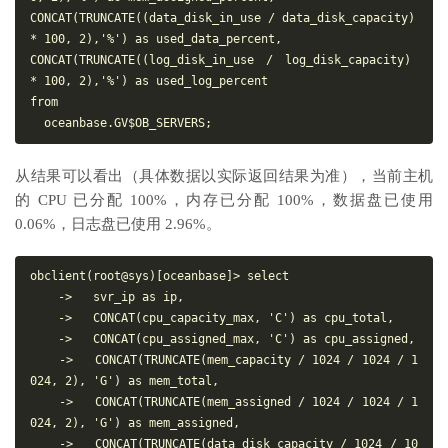
CONCAT(TRUNCATE((data_disk_in_use / data_disk_capacity) 
* 100, 2),'%') as used_data_percent,

CONCAT(TRUNCATE((log_disk_in_use / log_disk_capacity) 
* 100, 2),'%') as used_log_percent

from

从结果可以看出（具体数据以实际返回结果为准），当前主机
的 CPU 已分配 100%，内存已分配 100%，数据盘已使用
0.06%，日志盘已使用 2.96%。
obclient(root@sys)[oceanbase]> select

    ->   svr_ip as ip,

    ->   CONCAT(cpu_capacity_max, 'C') as cpu_total,

    ->   CONCAT(cpu_assigned_max, 'C') as cpu_assigned,

    ->   CONCAT(TRUNCATE(mem_capacity / 1024 / 1024 / 1
024, 2), 'G') as mem_total,

    ->   CONCAT(TRUNCATE(mem_assigned / 1024 / 1024 / 1
024, 2), 'G') as mem_assigned,

    ->   CONCAT(TRUNCATE(data_disk_capacity / 1024 / 10