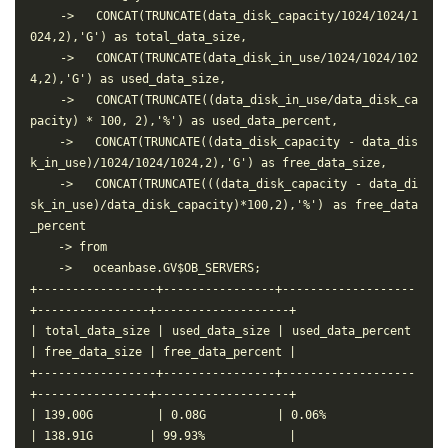
    ->   CONCAT(TRUNCATE(data_disk_capacity/1024/1024/1
024,2),'G') as total_data_size,

    ->   CONCAT(TRUNCATE(data_disk_in_use/1024/1024/102
4,2),'G') as used_data_size,

    ->   CONCAT(TRUNCATE((data_disk_in_use/data_disk_ca
pacity) * 100, 2),'%') as used_data_percent,

    ->   CONCAT(TRUNCATE((data_disk_capacity - data_dis
k_in_use)/1024/1024/1024,2),'G') as free_data_size,

    ->   CONCAT(TRUNCATE(((data_disk_capacity - data_di
sk_in_use)/data_disk_capacity)*100,2),'%') as free_data
_percent

    -> from

    ->   oceanbase.GV$OB_SERVERS;

+-----------------+----------------+-------------------
+----------------+-------------------+

| total_data_size | used_data_size | used_data_percent 
| free_data_size | free_data_percent |

+-----------------+----------------+-------------------
+----------------+-------------------+

| 139.00G         | 0.08G          | 0.06%             
| 138.91G        | 99.93%            |
