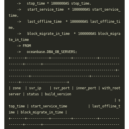
    ->   stop_time * 1000000AS stop_time,

    ->   start_service_time  * 1000000AS start_service_
time,

    ->   last_offline_time  * 1000000AS last_offline_ti
me,

    ->   block_migrate_in_time  * 1000000AS block_migra
te_in_time

    -> FROM

    ->   oceanbase.DBA_OB_SERVERS;

+-------+-----------+----------+------------+----------
-------+--------+--------------------------------------
-----------------------------------------------------+-
----------+-----------------------------+--------------
-----+-----------------------+

| zone  | svr_ip    | svr_port | inner_port | with_root
server | status | build_version                         
                                                    | s
top_time | start_service_time          | last_offline_t
ime | block_migrate_in_time |

+-------+-----------+----------+------------+----------
-------+--------+--------------------------------------