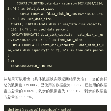
  CONCAT(TRUNCATE(data_disk_capacity/1024/1024/1024,
2),'G') as total_data_size,

  CONCAT(TRUNCATE(data_disk_in_use/1024/1024/1024,
2),'G') as used_data_size,

  CONCAT(TRUNCATE((data_disk_in_use/data_disk_capacity) 
* 100, 2),'%') as used_data_percent,

  CONCAT(TRUNCATE((data_disk_capacity - data_disk_in_us
e)/1024/1024/1024,2),'G') as free_data_size,

  CONCAT(TRUNCATE(((data_disk_capacity - data_disk_in_u
se)/data_disk_capacity)*100,2),'%') as free_data_percen
t

from

从结果可以看出（具体数据以实际返回结果为准），当前集群
总的数据盘 139.00G，已使用的数据盘为 0.08G，已使用的数据
盘占总量的 0.06%，剩余的数据盘为 138.91G，剩余的数据盘
占总量的 99.93%。
obclient(root@sys)[oceanbase]> select
