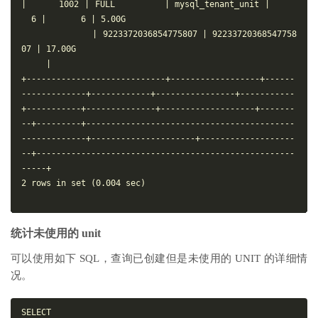
|      1002 | FULL         | mysql_tenant_unit |     
  6 |       6 | 5.00G                                   
              | 9223372036854775807 | 92233720368547758
07 | 17.00G                                             
     |

+----------------------------+------------------+------
-------------+------------+----------------+-----------
+-----------+--------------+-------------------+-------
--+---------+------------------------------------------
-------------+---------------------+-------------------
--+----------------------------------------------------
-----+

2 rows in set (0.004 sec)

统计未使用的 unit
可以使用如下 SQL，查询已创建但是未使用的 UNIT 的详细情
况。
SELECT
