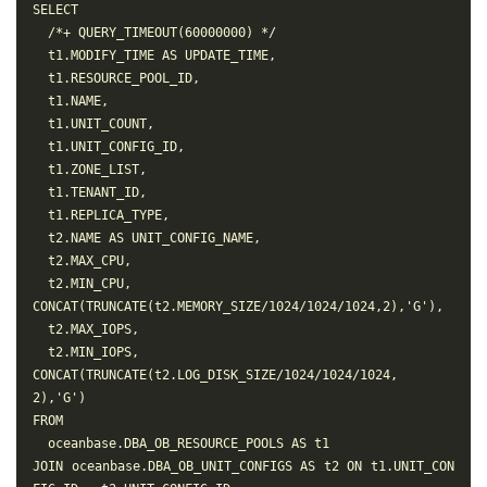
SELECT

  /*+ QUERY_TIMEOUT(60000000) */

  t1.MODIFY_TIME AS UPDATE_TIME,

  t1.RESOURCE_POOL_ID,

  t1.NAME,

  t1.UNIT_COUNT,

  t1.UNIT_CONFIG_ID,

  t1.ZONE_LIST,

  t1.TENANT_ID,

  t1.REPLICA_TYPE,

  t2.NAME AS UNIT_CONFIG_NAME,

  t2.MAX_CPU,

  t2.MIN_CPU,

CONCAT(TRUNCATE(t2.MEMORY_SIZE/1024/1024/1024,2),'G'),

  t2.MAX_IOPS,

  t2.MIN_IOPS,

CONCAT(TRUNCATE(t2.LOG_DISK_SIZE/1024/1024/1024,
2),'G') 

FROM

  oceanbase.DBA_OB_RESOURCE_POOLS AS t1

JOIN oceanbase.DBA_OB_UNIT_CONFIGS AS t2 ON t1.UNIT_CON