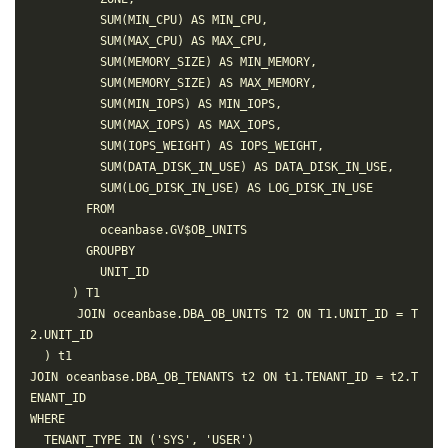
          SUM(MIN_CPU) AS MIN_CPU,

          SUM(MAX_CPU) AS MAX_CPU,

          SUM(MEMORY_SIZE) AS MIN_MEMORY,

          SUM(MEMORY_SIZE) AS MAX_MEMORY,

          SUM(MIN_IOPS) AS MIN_IOPS,

          SUM(MAX_IOPS) AS MAX_IOPS,

          SUM(IOPS_WEIGHT) AS IOPS_WEIGHT,

          SUM(DATA_DISK_IN_USE) AS DATA_DISK_IN_USE,

          SUM(LOG_DISK_IN_USE) AS LOG_DISK_IN_USE

        FROM

          oceanbase.GV$OB_UNITS

        GROUPBY

          UNIT_ID

      ) T1

      JOIN oceanbase.DBA_OB_UNITS T2 ON T1.UNIT_ID = T
2.UNIT_ID

  ) t1

JOIN oceanbase.DBA_OB_TENANTS t2 ON t1.TENANT_ID = t2.T
ENANT_ID

WHERE

  TENANT_TYPE IN ('SYS', 'USER')
