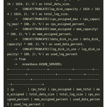
24 / 1024, 2),'G') as total_data_size,

    ->   CONCAT(TRUNCATE(log_disk_capacity / 1024 / 102
4 / 1024, 2), 'G') as total_log_size,

    ->   CONCAT(TRUNCATE((cpu_assigned_max / cpu_capaci
ty_max) * 100, 2),'%') as cpu_assigned_percent,

    ->   CONCAT(TRUNCATE((mem_assigned / mem_capacity) 
* 100, 2),'%') as mem_assigned_percent,

    ->   CONCAT(TRUNCATE((data_disk_in_use / data_disk_
capacity) * 100, 2),'%') as used_data_percent,

    ->   CONCAT(TRUNCATE((log_disk_in_use / log_disk_ca
pacity) * 100, 2),'%') as used_log_percent

    -> from

    ->   oceanbase.GV$OB_SERVERS;

+-----------+-----------+--------------+-----------+---
-----------+-----------------+----------------+--------
--------------+----------------------+-----------------
--+------------------+

| ip        | cpu_total | cpu_assigned | mem_total | me
m_assigned | total_data_size | total_log_size | cpu_ass
igned_percent | mem_assigned_percent | used_data_percen
t | used_log_percent |
