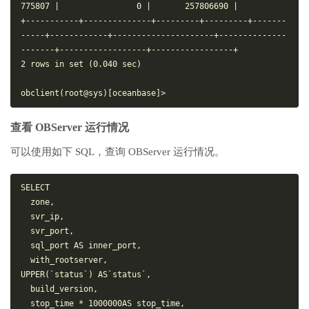
775807 |                0 |       257806690 |

+-----------+--------------+---------+---------+-------
-----+------------+---------------------+--------------
-------+------------------+-----------------+

2 rows in set (0.040 sec)

查看 OBServer 运行情况
可以使用如下 SQL，查询 OBServer 运行情况。
SELECT

  zone,

  svr_ip,

  svr_port,

  sql_port AS inner_port,

  with_rootserver,

UPPER(`status`) AS`status`,

  build_version,

  stop_time * 1000000AS stop_time,
