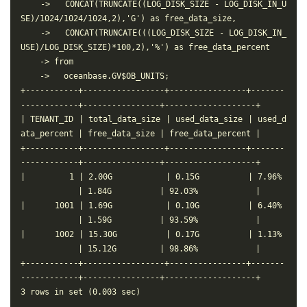
    ->   CONCAT(TRUNCATE((LOG_DISK_SIZE - LOG_DISK_IN_U
SE)/1024/1024/1024,2),'G') as free_data_size,

    ->   CONCAT(TRUNCATE(((LOG_DISK_SIZE - LOG_DISK_IN_
USE)/LOG_DISK_SIZE)*100,2),'%') as free_data_percent

    -> from

    ->   oceanbase.GV$OB_UNITS;

+-----------+-----------------+----------------+-------
------------+----------------+-------------------+

| TENANT_ID | total_data_size | used_data_size | used_d
ata_percent | free_data_size | free_data_percent |

+-----------+-----------------+----------------+-------
------------+----------------+-------------------+

|         1 | 2.00G           | 0.15G          | 7.96% 
            | 1.84G          | 92.03%            |

|      1001 | 1.69G           | 0.10G          | 6.40% 
            | 1.59G          | 93.59%            |

|      1002 | 15.30G          | 0.17G          | 1.13% 
            | 15.12G         | 98.86%            |

+-----------+-----------------+----------------+-------
------------+----------------+-------------------+

3 rows in set (0.003 sec)
