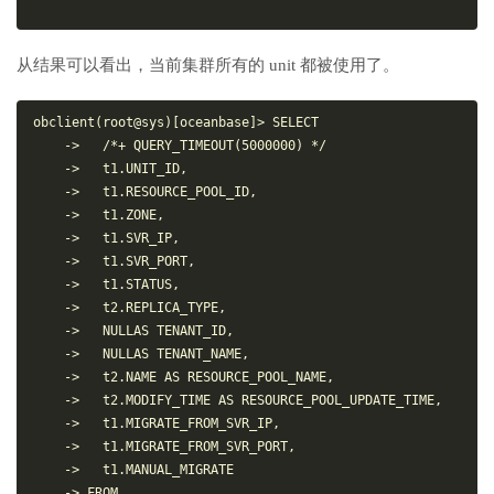
从结果可以看出，当前集群所有的 unit 都被使用了。
obclient(root@sys)[oceanbase]> SELECT

    ->   /*+ QUERY_TIMEOUT(5000000) */

    ->   t1.UNIT_ID,

    ->   t1.RESOURCE_POOL_ID,

    ->   t1.ZONE,

    ->   t1.SVR_IP,

    ->   t1.SVR_PORT,

    ->   t1.STATUS,

    ->   t2.REPLICA_TYPE,

    ->   NULLAS TENANT_ID,

    ->   NULLAS TENANT_NAME,

    ->   t2.NAME AS RESOURCE_POOL_NAME,

    ->   t2.MODIFY_TIME AS RESOURCE_POOL_UPDATE_TIME,

    ->   t1.MIGRATE_FROM_SVR_IP,

    ->   t1.MIGRATE_FROM_SVR_PORT,

    ->   t1.MANUAL_MIGRATE

    -> FROM
