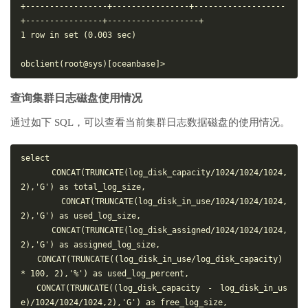
+-----------------+----------------+-------------------
+----------------+-------------------+

1 row in set (0.003 sec)

查询集群日志磁盘使用情况
通过如下 SQL，可以查看当前集群日志数据磁盘的使用情况。
select

  CONCAT(TRUNCATE(log_disk_capacity/1024/1024/1024,
2),'G') as total_log_size,

  CONCAT(TRUNCATE(log_disk_in_use/1024/1024/1024,
2),'G') as used_log_size,

  CONCAT(TRUNCATE(log_disk_assigned/1024/1024/1024,
2),'G') as assigned_log_size,

  CONCAT(TRUNCATE((log_disk_in_use/log_disk_capacity) 
* 100, 2),'%') as used_log_percent,

  CONCAT(TRUNCATE((log_disk_capacity - log_disk_in_us
e)/1024/1024/1024,2),'G') as free_log_size,
