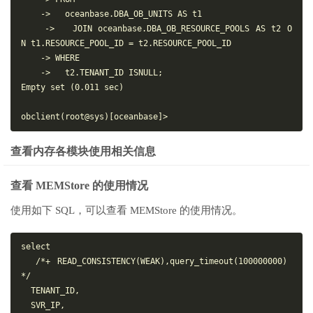
    ->   oceanbase.DBA_OB_UNITS AS t1

    ->   JOIN oceanbase.DBA_OB_RESOURCE_POOLS AS t2 O
N t1.RESOURCE_POOL_ID = t2.RESOURCE_POOL_ID

    -> WHERE

    ->   t2.TENANT_ID ISNULL;

Empty set (0.011 sec)

查看内存各模块使用相关信息
查看 MEMStore 的使用情况
使用如下 SQL，可以查看 MEMStore 的使用情况。
select

  /*+ READ_CONSISTENCY(WEAK),query_timeout(100000000) 
*/

  TENANT_ID,

  SVR_IP,
