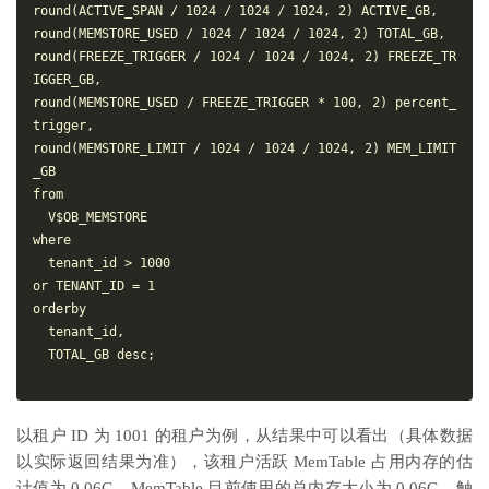
round(ACTIVE_SPAN / 1024 / 1024 / 1024, 2) ACTIVE_GB,

round(MEMSTORE_USED / 1024 / 1024 / 1024, 2) TOTAL_GB,

round(FREEZE_TRIGGER / 1024 / 1024 / 1024, 2) FREEZE_TR
IGGER_GB,

round(MEMSTORE_USED / FREEZE_TRIGGER * 100, 2) percent_
trigger,

round(MEMSTORE_LIMIT / 1024 / 1024 / 1024, 2) MEM_LIMIT
_GB

from

  V$OB_MEMSTORE

where

  tenant_id > 1000

or TENANT_ID = 1

orderby

  tenant_id,

  TOTAL_GB desc;

以租户 ID 为 1001 的租户为例，从结果中可以看出（具体数据
以实际返回结果为准），该租户活跃 MemTable 占用内存的估
计值为 0.06G，MemTable 目前使用的总内存大小为 0.06G，触