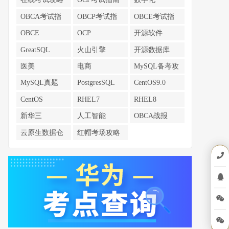
OBCA考试指
OBCP考试指
OBCE考试指
南
南
南
OBCE
OCP
开源软件
GreatSQL
火山引擎
开源数据库
医美
电商
MySQL备考攻
略
MySQL真题
PostgresSQL
CentOS9.0
CentOS
RHEL7
RHEL8
新华三
人工智能
OBCA战报
云原生数据仓
红帽考场攻略
库