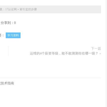
载：
17认证网
»
索引监控步骤
分享到：
0
签：
学习资料
下一篇
运维的4个薪资等级，敢不敢测测你在哪一级？
»
优技术指南