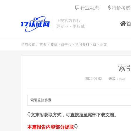
行业动态
特价考试
正规官方授权
更专业・更权威
当前位置：
首页
>
资源下载中心
>
学习资料下载
> 正文
索
2026-06-02
来源：sean
索引监控步骤
👇
文末附获取方式，可直接拉至尾部下载文档。
本篇报告内容部分提取
👇