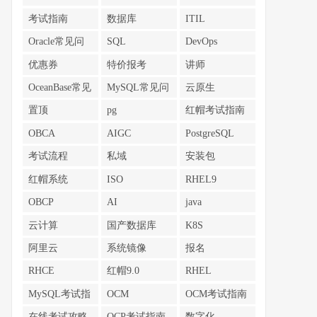
考试指南
数据库
ITIL
Oracle常见问
SQL
DevOps
题
优惠券
特价报考
讲师
OceanBase常见
MySQL常见问
云原生
问题
题
置顶
pg
红帽考试指南
OBCA
AIGC
PostgreSQL
考试流程
私域
安装包
红帽系统
ISO
RHEL9
OBCP
AI
java
云计算
国产数据库
K8S
阿里云
系统镜像
报名
RHCE
红帽9.0
RHEL
MySQL考试指
OCM
OCM考试指南
南
在线考试攻略
OCP考试指南
数字化