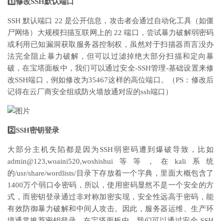
1️⃣修改SSH默认端口
SSH 默认端口 22 是公开信息，攻击者会通过自动化工具（如僵
尸网络）大规模扫描互联网上的 22 端口，尝试暴力破解弱密码
或利用已知漏洞获取服务器控制权，虽然对于扫描器而言没办
法完全阻止暴力破解，但可以过滤掉绝大部分扫描和定向暴
破，在宝塔面板中，我们可以通过安全-SSH管理-基础设置来修
改SSH端口，例如修改为35467这样的高位端口。（PS：修改后
记得在云厂商安全组或防火墙放通对应的ssh端口）
2️⃣SSH密钥登录
大部分主机失陷都是因为SSH弱密码遭到爆破导致，比如
admin@123,woaini520,woshishui等等，在kali系统
的/usr/share/wordlists/目录下存放着一个字典，里面大概包含了
1400万个弱口令密码，所以，使用密码显然不是一个安全的方
式，而密钥登录通过非对称加密实现，安全性远高于密码，能
有效防御暴力破解和中间人攻击。因此，服务器运维、生产环
境通常推荐密钥登录，在宝塔面板中，我们可以通过安全-SSH