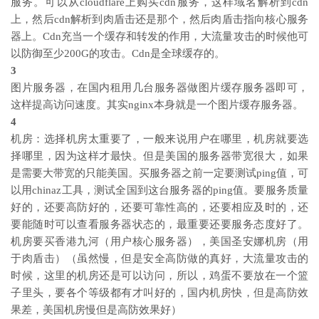
服务。可以从cloudflare上购买cdn服务，这样域名解析到cdn
上，然后cdn解析到肉盾击还是那个，然后肉盾击指向核心服务
器上。Cdn充当一个缓存和转发的作用，大流量攻击的时候他可
以防御至少200G的攻击。Cdn是全球缓存的。
3
图片服务器，在国内租用几台服务器做图片缓存服务器即可，
这样提高访问速度。其实nginx本身就是一个图片缓存服务器。
4
机房：选择机房太重要了，一般来说用户在哪里，机房就要选
择哪里，因为这样才最快。但是美国的服务器带宽很大，如果
是需要大带宽的只能美国。买服务器之前一定要测试ping值，可
以用chinaz工具，测试全国到这台服务器的ping值。要服务质量
好的，还要高防好的，还要可靠性高的，还要相应及时的，还
要能随时可以查看服务器状态的，最重要还要服务态度好了。
机房要买香港九河（用户核心服务器），美国圣安娜机房（用
于肉盾击）（虽然慢，但是安全高防做的真好，大流量攻击的
时候，这里的机房还是可以访问，所以，鸡蛋不要放在一个篮
子里头，要各个等级都有才叫好的，国内机房快，但是高防效
果差，美国机房慢但是高防效果好）