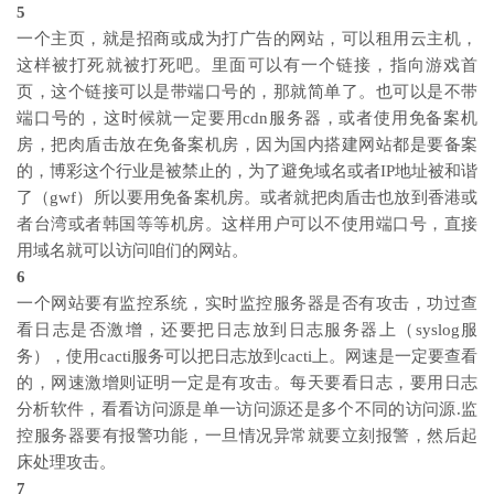
5
一个主页，就是招商或成为打广告的网站，可以租用云主机，
这样被打死就被打死吧。里面可以有一个链接，指向游戏首
页，这个链接可以是带端口号的，那就简单了。也可以是不带
端口号的，这时候就一定要用cdn服务器，或者使用免备案机
房，把肉盾击放在免备案机房，因为国内搭建网站都是要备案
的，博彩这个行业是被禁止的，为了避免域名或者IP地址被和谐
了（gwf）所以要用免备案机房。或者就把肉盾击也放到香港或
者台湾或者韩国等等机房。这样用户可以不使用端口号，直接
用域名就可以访问咱们的网站。
6
一个网站要有监控系统，实时监控服务器是否有攻击，功过查
看日志是否激增，还要把日志放到日志服务器上（syslog服
务），使用cacti服务可以把日志放到cacti上。网速是一定要查看
的，网速激增则证明一定是有攻击。每天要看日志，要用日志
分析软件，看看访问源是单一访问源还是多个不同的访问源.监
控服务器要有报警功能，一旦情况异常就要立刻报警，然后起
床处理攻击。
7