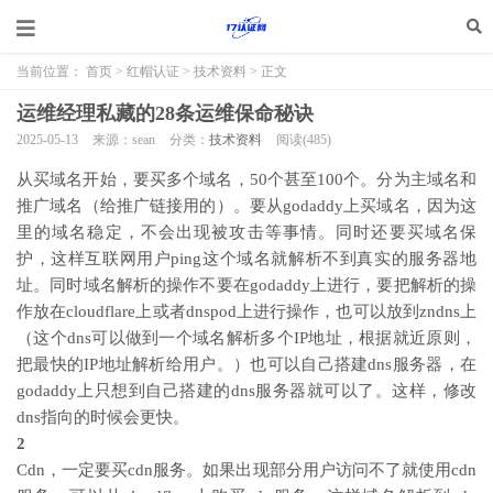
当前位置：
首页
>
红帽认证
>
技术资料
> 正文
运维经理私藏的28条运维保命秘诀
2025-05-13
来源：sean
分类：
技术资料
阅读(
485
)
从买域名开始，要买多个域名，50个甚至100个。分为主域名和
推广域名（给推广链接用的）。要从godaddy上买域名，因为这
里的域名稳定，不会出现被攻击等事情。同时还要买域名保
护，这样互联网用户ping这个域名就解析不到真实的服务器地
址。同时域名解析的操作不要在godaddy上进行，要把解析的操
作放在cloudflare上或者dnspod上进行操作，也可以放到zndns上
（这个dns可以做到一个域名解析多个IP地址，根据就近原则，
把最快的IP地址解析给用户。）也可以自己搭建dns服务器，在
godaddy上只想到自己搭建的dns服务器就可以了。这样，修改
dns指向的时候会更快。
2
Cdn，一定要买cdn服务。如果出现部分用户访问不了就使用cdn