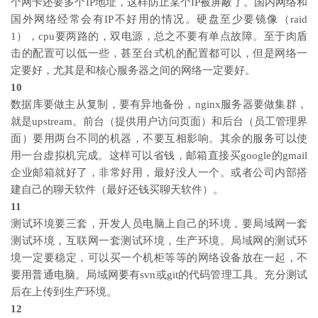
个网卡还要多个IP地址，这样防止某个IP被屏蔽了。国内网络和
国外网络经常会有IP不好用的情况。硬盘至少要镜像（raid
1），cpu要两路的，双电源，总之不要有单点故障。至于肉盾
击的配置可以低一些，甚至台式机的配置都可以，但是网络一
定要好，尤其是和核心服务器之间的网络一定要好。
10
数据库要做主从复制，要有异地备份，nginx服务器要做集群，
就是upstream。前台（提供用户访问页面）和后台（员工管理界
面）要用两台不同的机器，不要互相影响。其余的服务可以使
用一台虚拟机完成。这样可以省钱，邮箱直接买google的gmail
企业邮箱就好了，非常好用，最好没人一个。或者公司内部搭
建自己的聊天软件（最好还钱买聊天软件）。
11
测试环境要三套，开发人员电脑上自己的环境，要局域网一套
测试环境，互联网一套测试环境，生产环境。局域网的测试环
境一定要稳定，可以买一个机柜等等的网络设备放在一起，不
要用普通电脑。局域网要有svn或git的代码管理工具。充分测试
后在上传到生产环境。
12