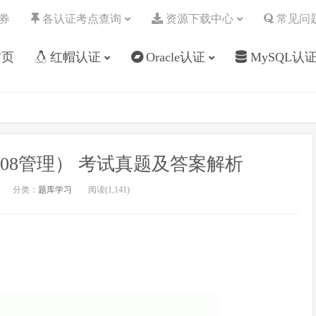
券
各认证考点查询
资源下载中心
常见问
首页
红帽认证
Oracle认证
MySQL认
1Z0-908管理） 考试真题及答案解析
分类：
题库学习
阅读(
1,141
)