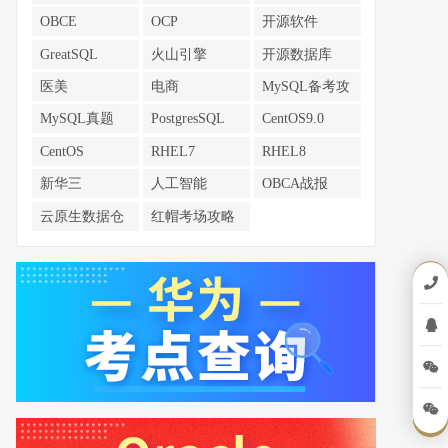
南
南
南
OBCE
OCP
开源软件
GreatSQL
火山引擎
开源数据库
医美
电商
MySQL备考攻
略
MySQL真题
PostgresSQL
CentOS9.0
CentOS
RHEL7
RHEL8
新华三
人工智能
OBCA战报
云原生数据仓
红帽考场攻略
库