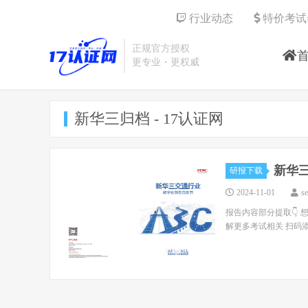
行业动态
特价考试
正规官方授权
更专业・更权威
新华三归档 - 17认证网
新华三
研报下载
2024-11-01
s
报告内容部分提取👇 
解更多考试相关 扫码