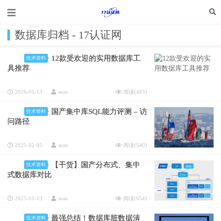
数据库归档 - 17认证网
12款受欢迎的实用数据库工
技术资料
具推荐
2026-01-13
sean
阅读(
483
)
国产集中库SQL能力评测 – 访
技术资料
问路径
2025-02-05
sean
阅读(
540
)
【干货】国产分布式、集中
技术资料
式数据库对比
2025-01-13
sean
阅读(
654
)
最强总结！数据库脏数据清
技术资料