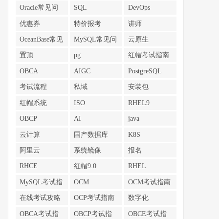
Oracle常见问
SQL
DevOps
题
优惠券
特价报考
讲师
OceanBase常见
MySQL常见问
云原生
问题
题
置顶
pg
红帽考试指南
OBCA
AIGC
PostgreSQL
考试流程
私域
安装包
红帽系统
ISO
RHEL9
OBCP
AI
java
云计算
国产数据库
K8S
阿里云
系统镜像
报名
RHCE
红帽9.0
RHEL
MySQL考试指
OCM
OCM考试指南
南
在线考试攻略
OCP考试指南
数字化
OBCA考试指
OBCP考试指
OBCE考试指