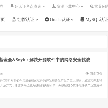
券
各认证考点查询
资源下载中心
常见问
首页
红帽认证
Oracle认证
MySQL认
ux基金会&Snyk：解决开源软件中的网络安全挑战
ean
阅读(
590
)
源软件(OSS)对我们今天所依赖的软件的开发和分发产生了巨大影响。通过其开发和
和开放方式，开源软件已成为创新的关键引擎，并鼓励核心软件组件的广泛重用和
……