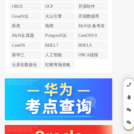
南
南
南
OBCE
OCP
开源软件
GreatSQL
火山引擎
开源数据库
医美
电商
MySQL备考攻
略
MySQL真题
PostgresSQL
CentOS9.0
CentOS
RHEL7
RHEL8
新华三
人工智能
OBCA战报
云原生数据仓
红帽考场攻略
库