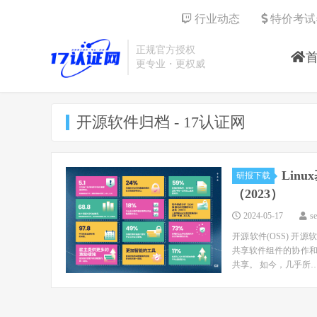
行业动态
特价考试
正规官方授权
更专业・更权威
开源软件归档 - 17认证网
Lin
研报下载
（2023）
2024-05-17
s
开源软件(OSS) 开
共享软件组件的协作
共享。 如今，几乎所